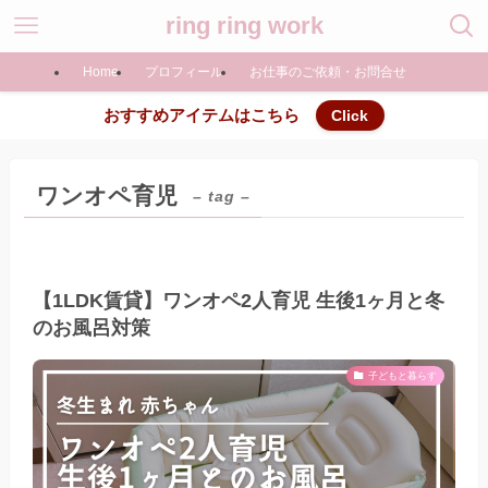
ring ring work
Home
プロフィール
お仕事のご依頼・お問合せ
おすすめアイテムはこちら
Click
ワンオペ育児
– tag –
【1LDK賃貸】ワンオペ2人育児 生後1ヶ月と冬
のお風呂対策
子どもと暮らす