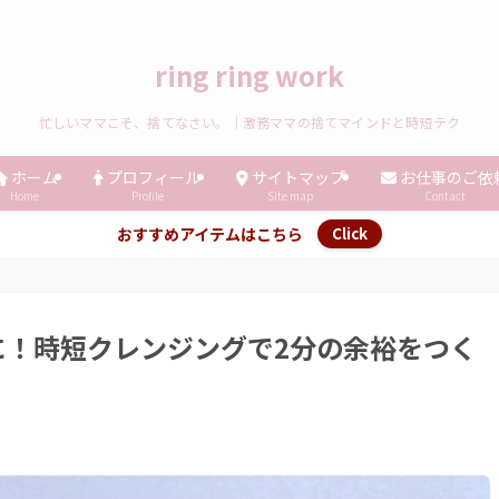
ring ring work
忙しいママこそ、捨てなさい。｜激務ママの捨てマインドと時短テク
ホーム
プロフィール
サイトマップ
お仕事のご依
Home
Profile
Site map
Contact
おすすめアイテムはこちら
Click
に！時短クレンジングで2分の余裕をつく