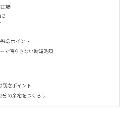
が圧勝
速さ
さ
の残念ポイント
ーターで濡らさない時短洗顔
の残念ポイント
2分の余裕をつくろう