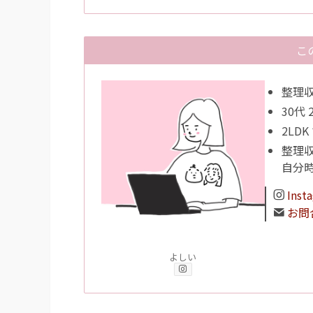
こ
整理収
30代
2LD
整理
自分
Inst
お問
よしい