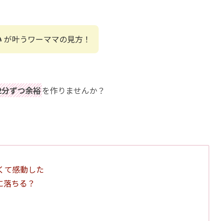
い
が叶うワーママの見方！
2分ずつ余裕
を作りませんか？
くて感動した
に落ちる？