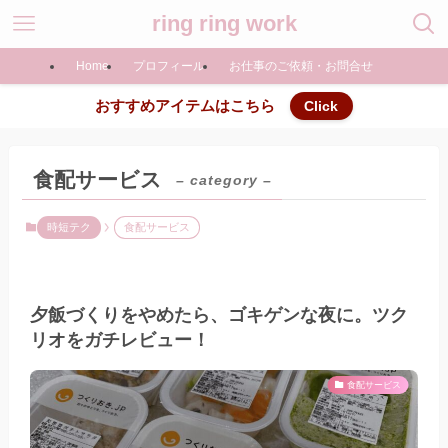
ring ring work
Home
プロフィール
お仕事のご依頼・お問合せ
おすすめアイテムはこちら
Click
食配サービス
– category –
時短テク
食配サービス
夕飯づくりをやめたら、ゴキゲンな夜に。ツク
リオをガチレビュー！
食配サービス