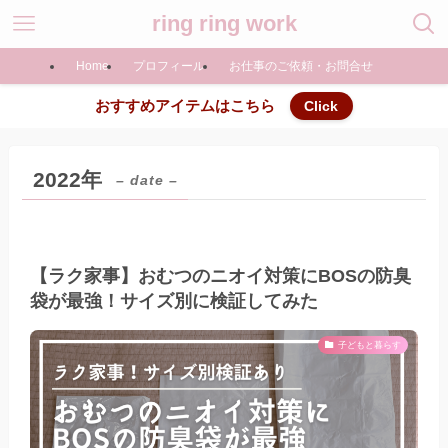
ring ring work
Home
プロフィール
お仕事のご依頼・お問合せ
おすすめアイテムはこちら
Click
2022年
– date –
【ラク家事】おむつのニオイ対策にBOSの防臭
袋が最強！サイズ別に検証してみた
子どもと暮らす